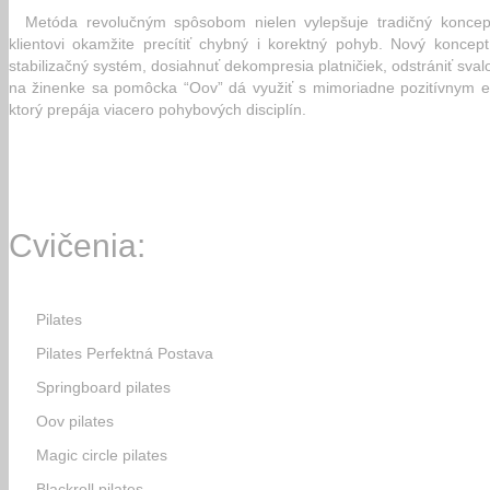
Metóda revolučným spôsobom nielen vylepšuje tradičný koncep
klientovi okamžite precítiť chybný i korektný pohyb. Nový koncep
stabilizačný systém, dosiahnuť dekompresia platničiek, odstrániť sva
na žinenke sa pomôcka “Oov” dá využiť s mimoriadne pozitívnym e
ktorý prepája viacero pohybových disciplín.
Cvičenia:
Pilates
Pilates Perfektná Postava
Springboard pilates
Oov pilates
Magic circle pilates
Blackroll pilates