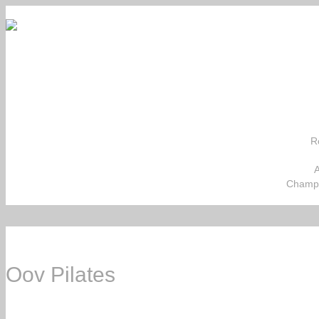
Ro
A
Champi
Oov Pilates